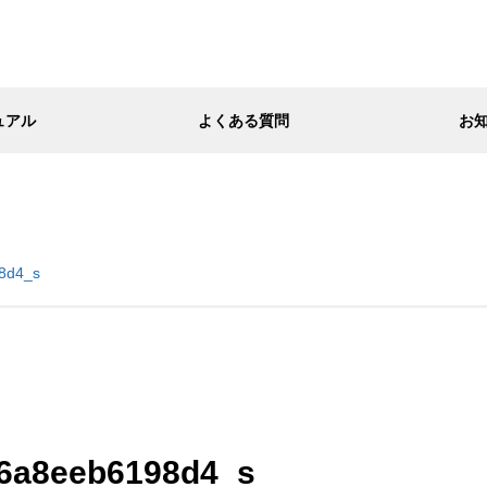
ュアル
よくある質問
お
8d4_s
6a8eeb6198d4_s