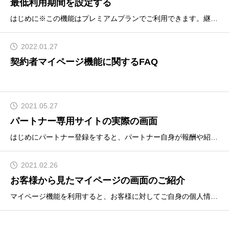
最低利用期間を設定する
はじめに※この機能はプレミアムプランでご利用できます。継続課金に最低利用期間を設定することができます。これによりマイページからの解約を制限することが出来ます。例：マイページ「自動解約モード」、最低利用期間３ヶ月の場合・最低利用期間に達さない場合は、マイページから解約不可・
2022.01.27
契約者マイページ機能に関するFAQ
2021.05.27
パートナー専用サイトの実際の画面
はじめにパートナー登録をすると、パートナー自身が報酬や紹介案件を確認できるパートナーサイトにログインできるようになります。今回は実際にパートナーから、どのような画面が見れるかをご紹介していきます。パートナー機能を申し込むパーソナルプラン・ビジネスプランの方はまずプレミアムプランへ
2021.02.26
お客様から見たマイページの画面のご紹介
マイページ機能を利用すると、お客様に対してご自身の個人情報や現在の契約情報を閲覧・更新できるマイページを提供することができます。今回は実際にお客様のスマートフォンから、どのような画面が見れるかをご紹介していきます。マイページへのアクセス方法マイページのURLは、御社システムURLの後