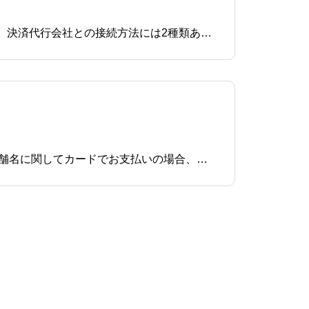
TAKETIN MPでは、決済代行会社と接続して高度な決済ソリューションを導入できるようになっています。決済代行会社との接続方法には2種類あり選択でき、この方法について解説していきます。総合アカウント（TAKETINプラン）総合アカウントの特徴 弊社のアカウントを使いクレジ
お客様が利用したカードの明細に記載される店舗名は以下となります。総合アカウント（UPC）の場合店舗名に関してカードでお支払いの場合、明細には下記のように明記されます。Visa/Master：「TAKETIN」JCB：「P.V_PIAO」※利用されるカード会社によっては、上