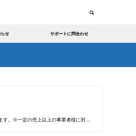
知らせ
サポートに問合わせ
はじめに総合アカウントをご利用の一部事業様について、売上額に対してデポジット（預け金）が発生します。※一定の売上以上の事業者様に対して、弊社サポートよりお声がけさせていただきます。デポジット（預け金）は、設定された預け期間を経過した後にお支払いとなります。総合アカウント加盟店